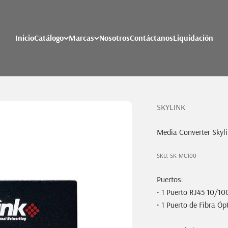
Inicio
Catálogo
Marcas
Nosotros
Contáctanos
Liquidación
SKYLINK
Media Converter Skyl
SKU: SK-MC100
Puertos:
• 1 Puerto RJ45 10/1
• 1 Puerto de Fibra Óp