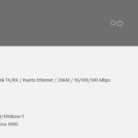
Buscar
Carrito
ink TX/RX / Puerto Ethernet / 20KM / 10/100/100 Mbps.
00/100Base-T
tica 1000.