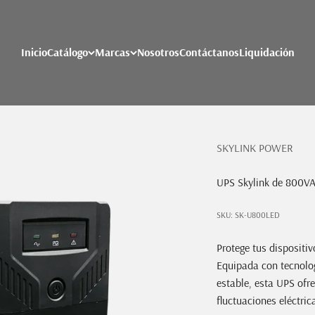
Inicio
Catálogo
Marcas
Nosotros
Contáctanos
Liquidación
SKYLINK POWER
UPS Skylink de 800VA/
SKU: SK-U800LED
Protege tus dispositi
Equipada con tecnolog
estable, esta UPS ofr
fluctuaciones eléctric