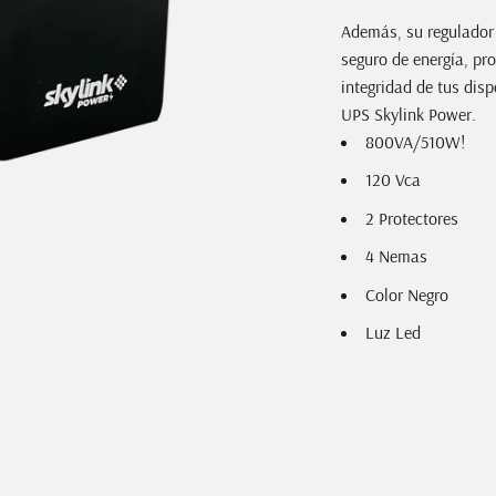
Además, su regulador 
seguro de energía, pr
integridad de tus dis
UPS Skylink Power.
800VA/510W!
120 Vca
2 Protectores
4 Nemas
Color Negro
Luz Led